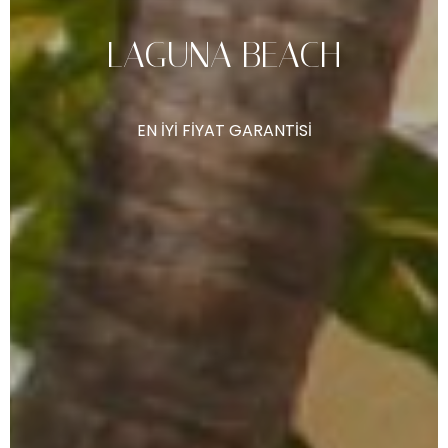
LAGUNA
BEACH
EN
İYI
FIYAT
GARANTISI