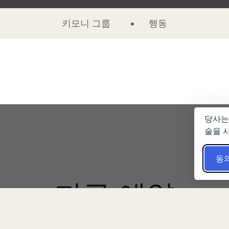
키모니 그룹
행동
당사는
술을 
동
지금 예약