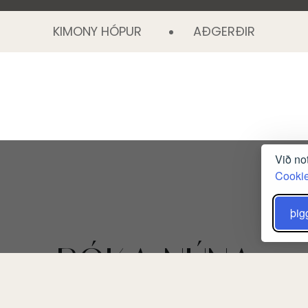
KIMONY HÓPUR
AÐGERÐIR
Við no
Cookie
þig
BÓKA NÚNA