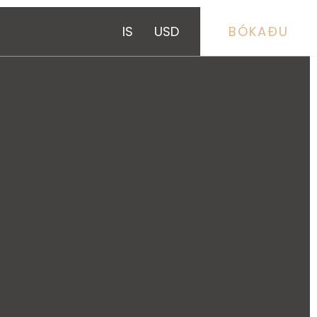
IS
USD
BÓKAÐU