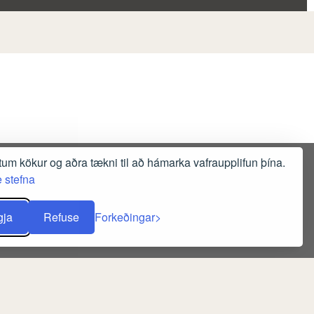
tum kökur og aðra tækni til að hámarka vafraupplifun þína.
 stefna
gja
Refuse
Forkeðingar