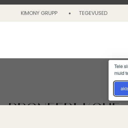
KIMONY GRUPP
TEGEVUSED
Teie s
muid t
akt
BRONEERI KOHE