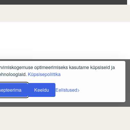
irvimiskogemuse optimeerimiseks kasutame küpsiseid ja
ehnoloogiaid.
Küpsisepoliitika
septeerima
Keeldu
Eelistused