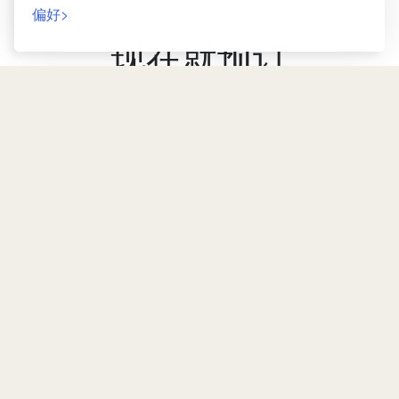
偏好
现在就预订
最优惠的价格保证
回报
最佳价格保证
诺西·凯利, 穆龙达瓦, 马达
电话号码
2026-08-06 / 2026-08-07
加斯加
+261340720525
August
2026
info@morondava-
lagunabeach.com
MON
TUE
WED
THU
FRI
SAT
SUN
info@madagascar-