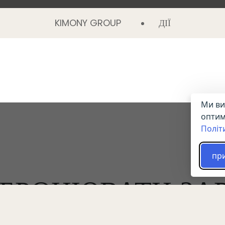
KIMONY GROUP
ДІЇ
Ми ви
оптим
Політ
пр
БРОНЮВАТИ ЗА