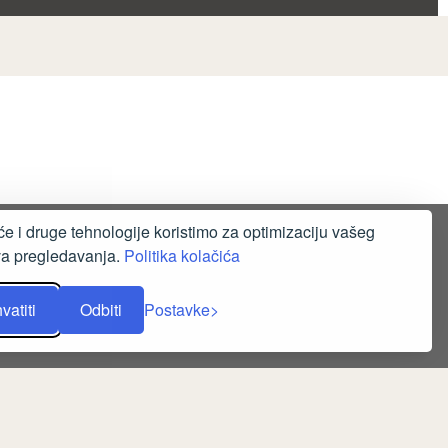
će i druge tehnologije koristimo za optimizaciju vašeg
va pregledavanja.
Politika kolačića
vatiti
Odbiti
Postavke