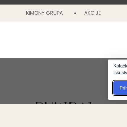
KIMONY GRUPA
AKCIJE
Kolači
iskust
Prih
BUKIRAJ