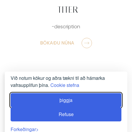
-TITER
-description
BÓKAÐU NÚNA
Við notum kökur og aðra tækni til að hámarka
vafraupplifun þína.
Cookie stefna
þiggja
Refuse
Forkeðingar