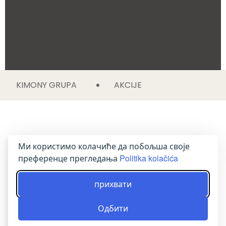
KIMONY GRUPA
AKCIJE
Ми користимо колачиће да побољша своје
преференце прегледања
Politika kolačića
прихвати
Одбити