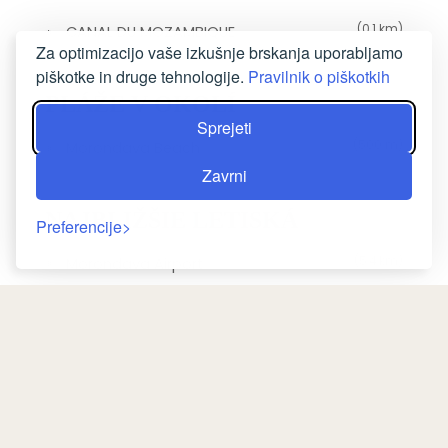
(0,1 km)
CANAL DU MOZAMBIQUE
Za optimizacijo vaše izkušnje brskanja uporabljamo
piškotke in druge tehnologije.
Pravilnik o piškotkih
PLÁŽE V OKOLÍ
Sprejeti
(500 m)
Morondava Beach
Zavrni
NAJBLIŽŠIE LETISKÁ
Preferencije
(5,4 km)
Morondava Airport
Nazaj