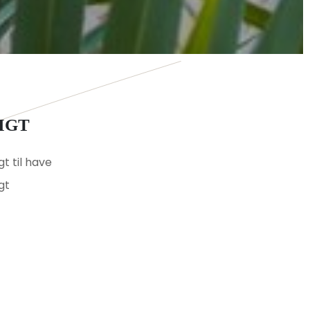
SIGT
gt til have
gt