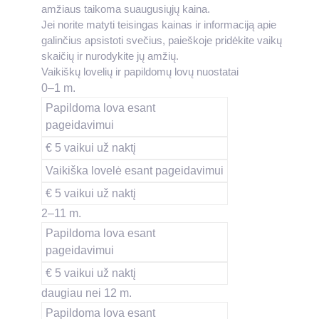
amžiaus taikoma suaugusiųjų kaina.
Jei norite matyti teisingas kainas ir informaciją apie
galinčius apsistoti svečius, paieškoje pridėkite vaikų
skaičių ir nurodykite jų amžių.
Vaikiškų lovelių ir papildomų lovų nuostatai
0–1 m.
Papildoma lova esant
pageidavimui
€ 5 vaikui už naktį
Vaikiška lovelė esant pageidavimui
€ 5 vaikui už naktį
2–11 m.
Papildoma lova esant
pageidavimui
€ 5 vaikui už naktį
daugiau nei 12 m.
Papildoma lova esant