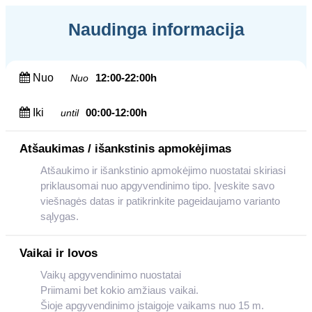
Naudinga informacija
Nuo
12:00-22:00h
Nuo
Iki
00:00-12:00h
until
Atšaukimas / išankstinis apmokėjimas
Atšaukimo ir išankstinio apmokėjimo nuostatai skiriasi
priklausomai nuo apgyvendinimo tipo. Įveskite savo
viešnagės datas ir patikrinkite pageidaujamo varianto
sąlygas.
Vaikai ir lovos
Vaikų apgyvendinimo nuostatai
Priimami bet kokio amžiaus vaikai.
Šioje apgyvendinimo įstaigoje vaikams nuo 15 m.